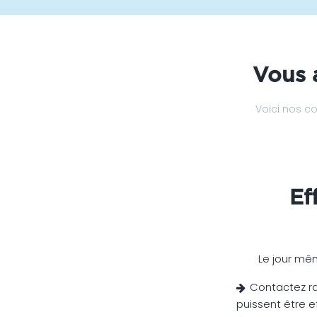
Vous 
Voici nos co
Ef
Le jour mê
Contactez ra
puissent être e