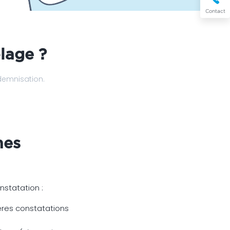
Contact
lage ?
ndemnisation.
hes
statation :
ères constatations