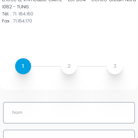
1082 - TUNIS
Tél. :
71. 184.160
Fax :
71.184.170
1
2
3