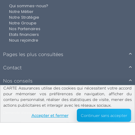
Qui sommes-nous?
Notre Métier
Notre Stratégie
Notre Groupe
Nos Partenaires
Etats financiers
Nous rejoindre
Pages les plus consultées
Contact
Nos conseils
CARTE Assurances utilise des cookies qui nécessitent votre accord
pour mémoriser vos préférences de navigation, afficher du
contenu personnalisé, réaliser des statistiques de visite, mener des
Charte de protection des données
actions publicitaires et interagir avec les réseaux sociaux.
Conditions d’utilisation
Demande d’exercice de droit
Accepter et fermer
Continuer sans accepter