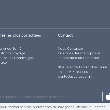
es les plus consultées
Contact
urance Santé
Nous Contacter
istance Voyage
Un Conseiller me rappelle
tirisques Dommages
Je contacte un Conseiller
raite
BC4 -Centre Urbain Nord Tunis
Tél: +216 71 184 000
contact@carte.com.tn
 d’utilisation
Demande d’exercice de droit
 pour mémoriser vos préférences de navigation, afficher du contenu