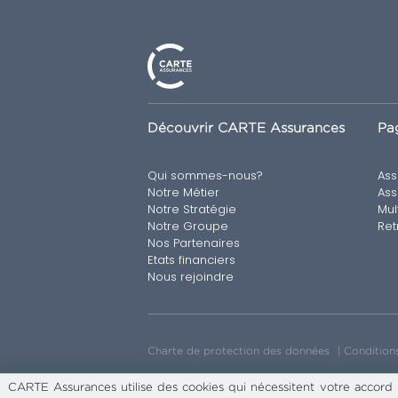
Découvrir CARTE Assurances
Pag
Qui sommes-nous?
Ass
Notre Métier
Ass
Notre Stratégie
Mul
Notre Groupe
Ret
Nos Partenaires
Etats financiers
Nous rejoindre
Charte de protection des données
Conditions
CARTE Assurances utilise des cookies qui nécessitent votre accord