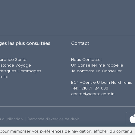
es les plus consultées
Contact
urance Santé
Nous Contacter
istance Voyage
Un Conseiller me rappelle
tirisques Dommages
Je contacte un Conseiller
raite
BC4 -Centre Urbain Nord Tunis
Tél: +216 71 184 000
contact@carte.com.tn
 d’utilisation
Demande d’exercice de droit
 pour mémoriser vos préférences de navigation, afficher du contenu