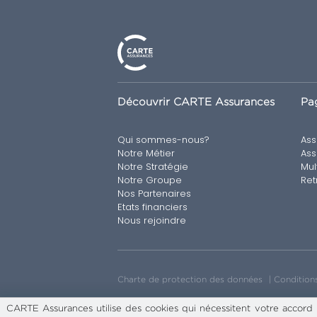
Découvrir CARTE Assurances
Pag
Qui sommes-nous?
Ass
Notre Métier
Ass
Notre Stratégie
Mul
Notre Groupe
Ret
Nos Partenaires
Etats financiers
Nous rejoindre
Charte de protection des données
Conditions
CARTE Assurances utilise des cookies qui nécessitent votre accord